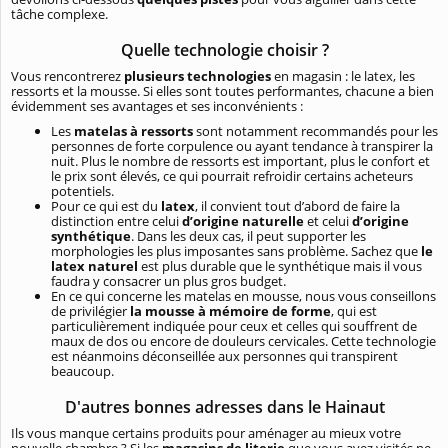
tâche complexe.
Quelle technologie choisir ?
Vous rencontrerez
plusieurs technologies
en magasin : le latex, les
ressorts et la mousse. Si elles sont toutes performantes, chacune a bien
évidemment ses avantages et ses inconvénients :
Les
matelas à ressorts
sont notamment recommandés pour les
personnes de forte corpulence ou ayant tendance à transpirer la
nuit. Plus le nombre de ressorts est important, plus le confort et
le prix sont élevés, ce qui pourrait refroidir certains acheteurs
potentiels.
Pour ce qui est du
latex
, il convient tout d’abord de faire la
distinction entre celui
d’origine naturelle
et celui
d’origine
synthétique
. Dans les deux cas, il peut supporter les
morphologies les plus imposantes sans problème. Sachez que
le
latex naturel
est plus durable que le synthétique mais il vous
faudra y consacrer un plus gros budget.
En ce qui concerne les matelas en mousse, nous vous conseillons
de privilégier
la mousse à mémoire de forme
, qui est
particulièrement indiquée pour ceux et celles qui souffrent de
maux de dos ou encore de douleurs cervicales. Cette technologie
est néanmoins déconseillée aux personnes qui transpirent
beaucoup.
D'autres bonnes adresses dans le Hainaut
Ils vous manque certains produits pour aménager au mieux votre
nouvelle chambre ? Si les
magasins de literie
que vous avez visités ne