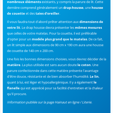
nombreux éléments
existants, y compris la parure de lit. Cette
dernière comprend généralement un
drap-housse
, une
housse
de couette
et des
taies d'oreiller
.
Il vous faudra tout d'abord prêter attention aux
dimensions de
votre lit
. Le drap housse devra présenter les
mêmes mesures
que celles de votre matelas. Pour la couette, il est préférable
d'opter pour un
modèle plus grand que le matelas
. De ce fait,
un lit simple aux dimensions de 90 cm x 190 cm aura une housse
de couette de 140 cm x 200 cm.
Une fois les bonnes dimensions choisies, vous devrez décider de la
matière
. La plus utilisée est sans aucun doute
le coton
. Une
parure confectionnée dans cette matière présente l'avantage
d'être douce, résistante et de bien absorber l'humidité.
Le lin
,
quant à lui, est léger et hypoallergénique. Il y a également
le
flanelle
qui est apprécié pour sa facilité d'entretien et la chaleur
qu'il procure.
Information publiée sur la page Hainaut en ligne / Literie.