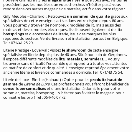
possèdent pas les modèles que vous cherchez, n'hésitez pas à vous
rendre dans ces autres magasins de matelas, actifs dans votre région :
Gilly Meubles - Charleroi : Retrouvez
un sommeil de qualité
grâce aux
spécialistes de cette enseigne, active dans votre région depuis 80 ans.
Vous pourrez y trouver de nombreux modèles de lit, mais aussi des
matelas et des sommiers électriques. Ils disposent également de
lits
boxsprings
et d'accessoires de literie, issus des marques les plus
réputées du secteur. Vente, livraison et installation partout en Belgique.
Tel : 071/41 25 29.
Literie Prestige - Loverval : Visitez
le showroom
de cette enseigne
spécialisée en literie depuis plus de 40 ans. Situé non loin de Gerpinnes,
il expose différents modèles de
lits, matelas, sommiers.
... Vous y
trouverez sans difficulté l'ensemble qui répondra à toutes vos attentes
en matière de confort et de qualité. L'enseigne reprend également votre
ancienne literie et livre vos commandes à domicile. Tel : 071/43 75 54.
Literie de Luxe - Binche (Hainaut) : Optez pour les
produits haut de
gamme
de
Literie de Luxe
. Ces professionnels vous feront bénéficier de
conseils personnalisés
et d'une installation à domicile pour votre
sommier, matelas, boxspring... N'hésitez pas à visiter le magasin pour
connaître les prix ! Tel : 064/46 07 72.