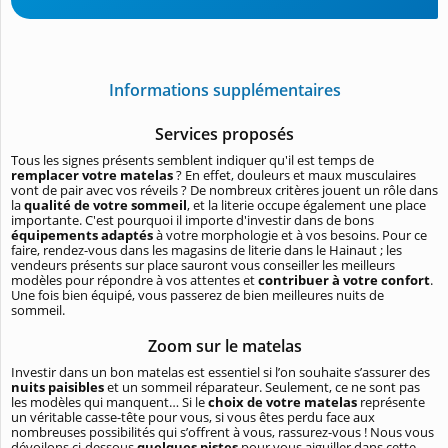
Informations supplémentaires
Services proposés
Tous les signes présents semblent indiquer qu'il est temps de
remplacer votre matelas
? En effet, douleurs et maux musculaires
vont de pair avec vos réveils ? De nombreux critères jouent un rôle dans
la
qualité de votre sommeil
, et la literie occupe également une place
importante. C'est pourquoi il importe d'investir dans de bons
équipements adaptés
à votre morphologie et à vos besoins. Pour ce
faire, rendez-vous dans les magasins de literie dans le Hainaut ; les
vendeurs présents sur place sauront vous conseiller les meilleurs
modèles pour répondre à vos attentes et
contribuer à votre confort
.
Une fois bien équipé, vous passerez de bien meilleures nuits de
sommeil.
Zoom sur le matelas
Investir dans un bon matelas est essentiel si l’on souhaite s’assurer des
nuits paisibles
et un sommeil réparateur. Seulement, ce ne sont pas
les modèles qui manquent… Si le
choix de votre matelas
représente
un véritable casse-tête pour vous, si vous êtes perdu face aux
nombreuses possibilités qui s’offrent à vous, rassurez-vous ! Nous vous
dévoilons ci-dessous
quelques pistes
pour vous aiguiller dans cette