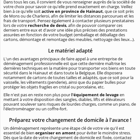
Dans tous les cas, il convient de vous renseigner auprès de la société de
votre choix pour savoir ce qu'elle prend exactement en charge. Veillez
bien à ce qu'elle soit
active en province de Hainaut
, que ce soit près
de Mons ou de Charleroi, afin de limiter les distances parcourues et les
frais de transport. Pensez également à contacter plusieurs prestataires
lors de votre
recherche de devis
, afin de pouvoir comparer ces
derniers entre eux et d'avoir une idée plus précises des prestations
assurées en fonction de votre budget (emballage et déballage des
cartons, démontage et remontage des meubles, nettoyage des lieux...).
Le matériel adapté
L'un des avantages principaux de faire appel à une entreprise de
déménagement professionnelle est que cette dernière maîtrise les
dernières techniques en la matière pour transporter vos biens en toute
sécurité dans le Hainaut et dans toute la Belgique. Elle disposera
notamment de cartons de toutes tailles et adaptés, que ce soit pour la
vaisselle, les vêtements (penderie), ainsi que du papier bulles pour
protéger les objets fragiles en cristal ou porcelaine, etc.
Elle n'est pas en reste non plus pour
l'équipement de levage
en
mettant à votre disposition des sangles, diables, lifts et élévateurs
pouvant soulever sans risques de lourdes charges, comme un piano, de
l'électroménager ou un coffre-fort.
Préparez votre changement de domicile à l'avance !
Un déménagement représente une étape clé de votre vie qu'il est
essentiel de bien
organiser en amont
pour éviter le moindre stress.
Dès que la date de votre changement de domicile est fixée, contactez