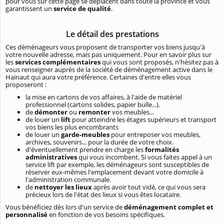
pour vous sur cette page se déplacent dans toute la province et vous
garantissent un
service de qualité
.
Le détail des prestations
Ces déménageurs vous proposent de transporter vos biens jusqu'à
votre nouvelle adresse, mais pas uniquement. Pour en savoir plus sur
les
services complémentaires
qui vous sont proposés, n'hésitez pas à
vous renseigner auprès de la société de déménagement active dans le
Hainaut qui aura votre préférence. Certaines d'entre elles vous
proposeront :
la mise en cartons de vos affaires, à l'aide de matériel
professionnel (cartons solides, papier bulle...).
de
démonter
ou
remonter
vos meubles...
de louer un
lift
pour atteindre les étages supérieurs et transport
vos biens les plus encombrants
de louer un
garde-meubles
pour entreposer vos meubles,
archives, souvenirs... pour la durée de votre choix.
d'éventuellement prendre en charge les
formalités
administratives
qui vous incombent. Si vous faites appel à un
service lift par exemple, les déménageurs sont susceptibles de
réserver eux-mêmes l'emplacement devant votre domicile à
l'administration communale.
de
nettoyer les lieux
après avoir tout vidé, ce qui vous sera
précieux lors de l'état des lieux si vous êtes locataire.
Vous bénéficiez dès lors d'un service de
déménagement complet et
personnalisé
en fonction de vos besoins spécifiques.